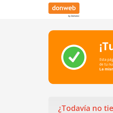
¡T
Esta pág
de tu nu
La mism
¿Todavía no tie