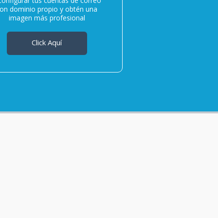
configurar tus cuentas de correo
on dominio propio y obtén una
imagen más profesional
Click Aquí