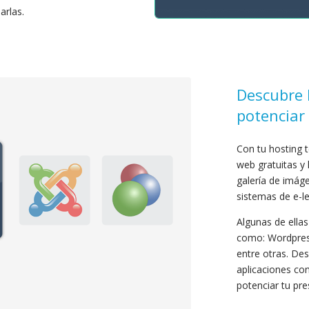
arlas.
Descubre 
potenciar 
Con tu hosting 
web gratuitas y l
galería de imág
sistemas de e-le
Algunas de ella
como: Wordpres
entre otras. De
aplicaciones con
potenciar tu pre