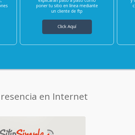
,
explicarán paso a paso como
y 
iones
poner tu sitio en línea mediante
c
un cliente de ftp
Click Aquí
presencia en Internet