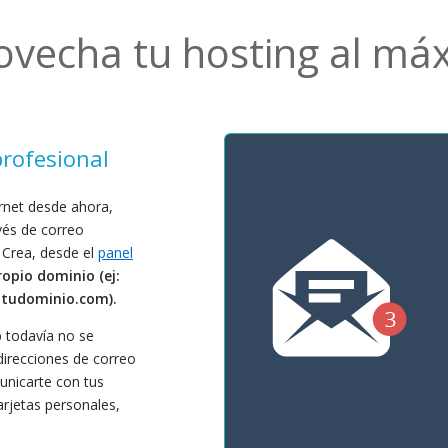
ovecha tu hosting al má
rofesional
rnet desde ahora,
vés de correo
. Crea, desde el
panel
ropio dominio (ej:
tudominio.com).
b todavía no se
 direcciones de correo
unicarte con tus
tarjetas personales,