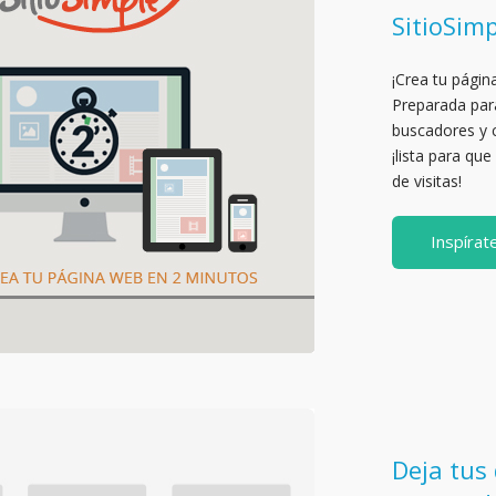
SitioSim
¡Crea tu págin
Preparada para
buscadores y 
¡lista para que
de visitas!
Inspírat
Deja tus